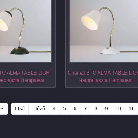
 BTC ALMA TABLE LIGHT
Original BTC ALMA TABLE LI
d asztali lámpatest
Natural asztali lámpatest
Első
Előző
4
5
6
7
8
9
10
11