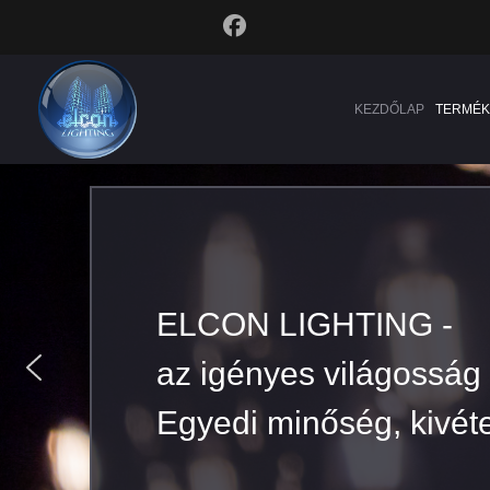
KEZDŐLAP
TERMÉK
ELCON LIGHTING -
ELCON LIGHTING -
az igényes világosság
az igényes világosság
Egyedi minőség, kivéte
Egyedi minőség, kivéte