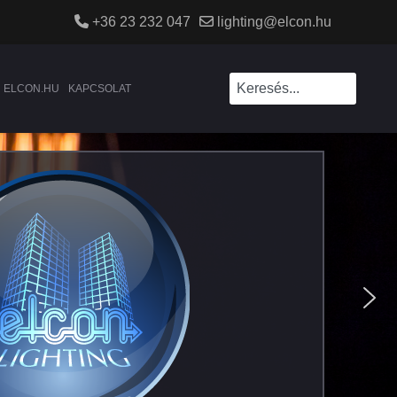
+36 23 232 047
lighting@elcon.hu
ELCON.HU
KAPCSOLAT