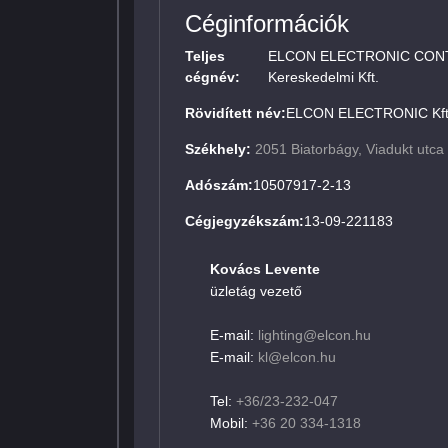
Céginformációk
Teljes
ELCON ELECTRONIC CONTRO
cégnév:
Kereskedelmi Kft.
Rövidített név:
ELCON ELECTRONIC Kft
Székhely:
2051 Biatorbágy, Viadukt utca
Adószám:
10507917-2-13
Cégjegyzékszám:
13-09-221183
Kovács Levente
üzletág vezető
E-mail:
lighting@elcon.hu
E-mail:
kl@elcon.hu
Tel:
+36/23-232-047
Mobil:
+36 20 334-1318