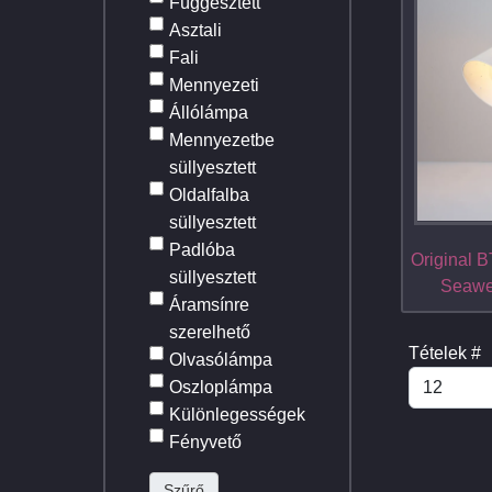
Függesztett
Asztali
Fali
Mennyezeti
Állólámpa
Mennyezetbe
süllyesztett
Oldalfalba
süllyesztett
Padlóba
Original
süllyesztett
Seawee
Áramsínre
szerelhető
Tételek #
Olvasólámpa
Oszloplámpa
Különlegességek
Fényvető