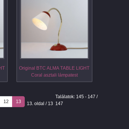
GHT
Original BTC ALMA TABLE LIGHT
Coral asztali lámpatest
Találatok: 145 - 147 /
12
13
13. oldal / 13
147