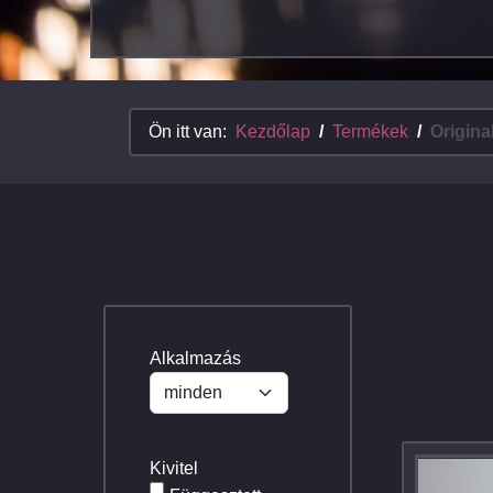
Ön itt van:
Kezdőlap
Termékek
Origina
Alkalmazás
Kivitel