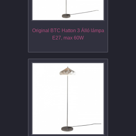
Original BTC Hatton 3 Álló lámpa
E27, max 60W