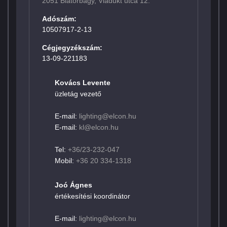
2051 Biatorbágy, Viadukt utca 12.
Adószám:
10507917-2-13
Cégjegyzékszám:
13-09-221183
Kovács Levente
üzletág vezető
E-mail:
lighting@elcon.hu
E-mail:
kl@elcon.hu
Tel:
+36/23-232-047
Mobil:
+36 20 334-1318
Joó Ágnes
értékesítési koordinátor
E-mail:
lighting@elcon.hu