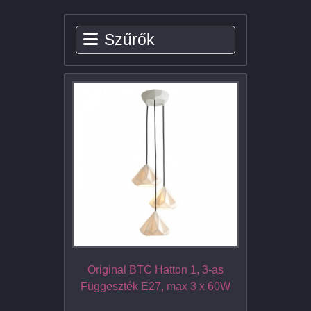
Szűrők
Original BTC Hatton 1, 3-as
Függeszték E27, max 3 x 60W