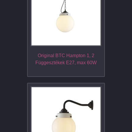
Original BTC Hampton 1, 2
Függesztékek E27, max 60W