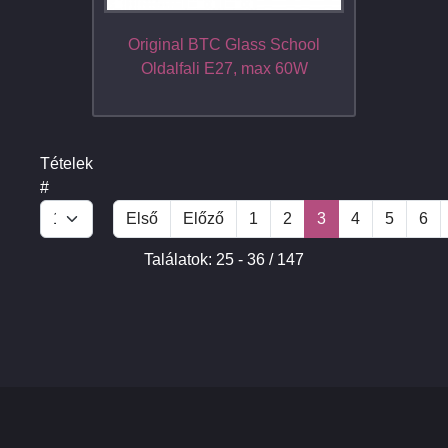
Original BTC Glass School
Oldalfali E27, max 60W
Tételek
#
Első
Előző
1
2
3
4
5
6
Találatok: 25 - 36 / 147