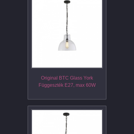
Original BTC Glass York
Függeszték E27, max 60W