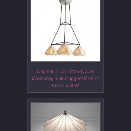
Original BTC Hatton 1, 3-as
háromszög alakú függeszték E27,
max 3 x 60W