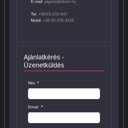
E-mail:
jagnes@elcon.hu
Tel:
+36/23-232-047
Mobil:
+36 20 375-3155
Ajánlatkérés -
Üzenetküldés
Név
*
Email:
*