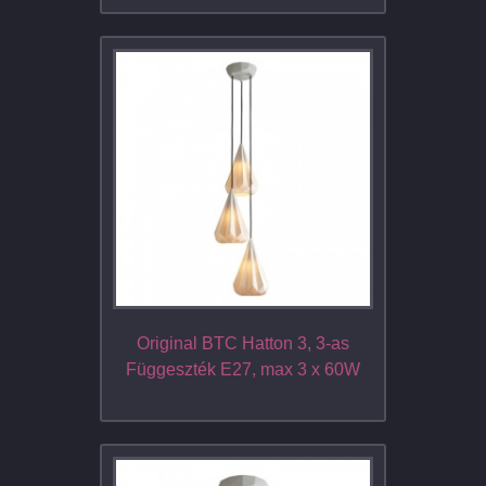
Original BTC Hatton 3, 3-as
Függeszték E27, max 3 x 60W