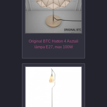
Original BTC Hatton 4 Asztali
lámpa E27, max 100W