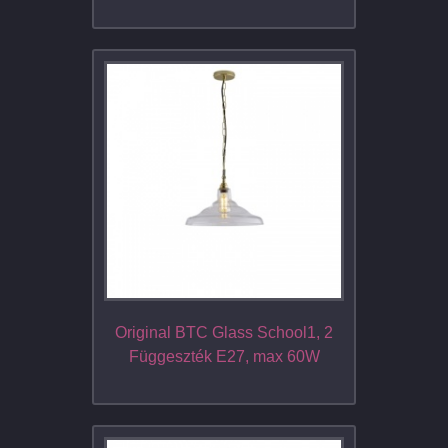
Original BTC Glass School1, 2
Függeszték E27, max 60W