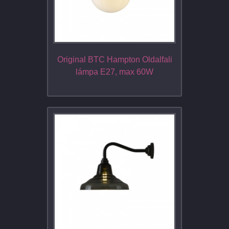
Original BTC Hampton Oldalfali
lámpa E27, max 60W