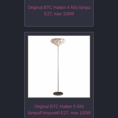
Original BTC Hatton 4 Álló lámpa
E27, max 100W
Original BTC Hatton 5 Álló
lámpa/Fényyvető E27, max 100W