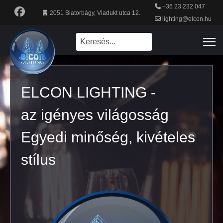
+36 23 232 047
2051 Biatorbágy, Viadukt utca 12.
lighting@elcon.hu
ELCON LIGHTING -
az igényes világosság
Egyedi minőség, kivételes
stílus