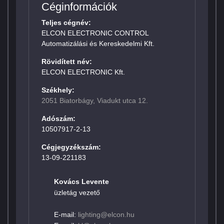
Céginformációk
Teljes cégnév:
ELCON ELECTRONIC CONTROL
Automatizálási és Kereskedelmi Kft.
Rövidített név:
ELCON ELECTRONIC Kft.
Székhely:
2051 Biatorbágy, Viadukt utca 12.
Adószám:
10507917-2-13
Cégjegyzékszám:
13-09-221183
Kovács Levente
üzletág vezető
E-mail:
lighting@elcon.hu