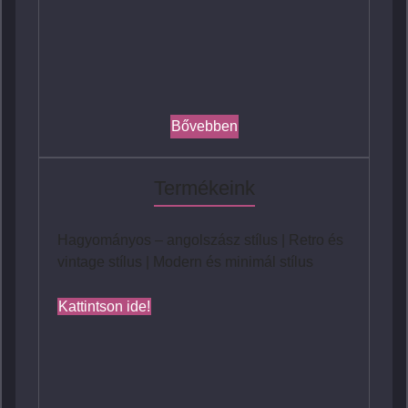
Bővebben
Termékeink
Hagyományos – angolszász stílus | Retro és
vintage stílus | Modern és minimál stílus
Kattintson ide!