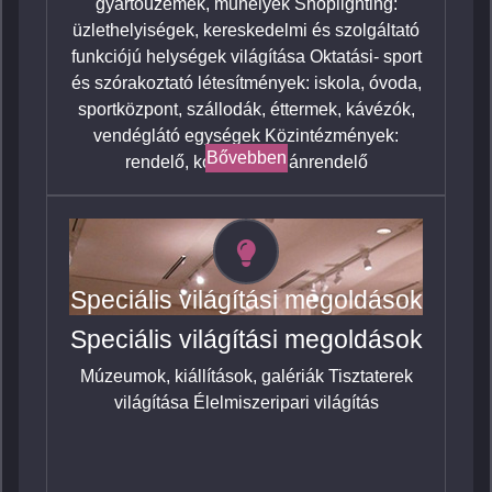
gyártóüzemek, műhelyek Shoplighting:
üzlethelyiségek, kereskedelmi és szolgáltató
funkciójú helységek világítása Oktatási- sport
és szórakoztató létesítmények: iskola, óvoda,
sportközpont, szállodák, éttermek, kávézók,
vendéglátó egységek Közintézmények:
Bővebben
rendelő, kórház, magánrendelő
Speciális világítási megoldások
Speciális világítási megoldások
Múzeumok, kiállítások, galériák Tisztaterek
világítása Élelmiszeripari világítás