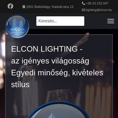
+36 23 232 047
2051 Biatorbágy, Viadukt utca 12.
lighting@elcon.hu
ELCON LIGHTING -
az igényes világosság
Egyedi minőség, kivételes
stílus