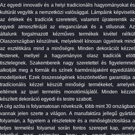
Az egyedi innovatív és a helyi tradicionális hagyományokat és
kultúrát vegyítik a nemzetközi valósággal. Lámpáink képviselik
az értékek és tradíciók szeretetét, valamint újrateremtik az
egyedi atmoszféráját az eleganciának és a stílusnak. Az
általunk forgalmazott kézműves termékek kivétel nélkül
Olaszországban készülnek, melyeknél kínosan ügyelnek mind
az esztétikára mind a minőségre. Minden dekorációt kézzel
festenek, mellyel a hagyományos olasz tradíciók elött
tisztelegnek. Szakembereik nagy szeretettel és figyelemmel
alkotják meg a formák és színek harmóniájaként egyedülálló
modelljeiket. Ezek összességének köszönhetően garantálja a
tradícionális kézzel készült minőségi termékeket, amelyek
eltérnek az ipari termelés monotómiájától. Minden kézzel
készített dekoráció egyedi és testre szabott.
A cég azóta is folyamatosan növekszik, több mint 30 országban
vannak jelen szerte a világon. A manufaktúra jellegű gyártás
folyamán, a figyelem a részletekre és a minőségbiztosítása a
teljes termelési folyamat során fontos szerepet kap, amely