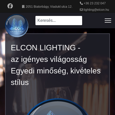
+36 23 232 047
2051 Biatorbágy, Viadukt utca 12.
lighting@elcon.hu
ELCON LIGHTING -
az igényes világosság
Egyedi minőség, kivételes
stílus