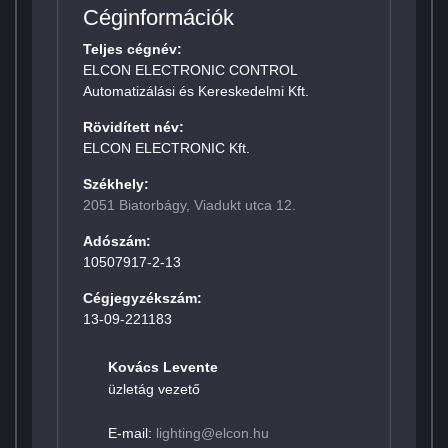
Céginformációk
Teljes cégnév:
ELCON ELECTRONIC CONTROL
Automatizálási és Kereskedelmi Kft.
Rövidített név:
ELCON ELECTRONIC Kft.
Székhely:
2051 Biatorbágy, Viadukt utca 12.
Adószám:
10507917-2-13
Cégjegyzékszám:
13-09-221183
Kovács Levente
üzletág vezető
E-mail:
lighting@elcon.hu