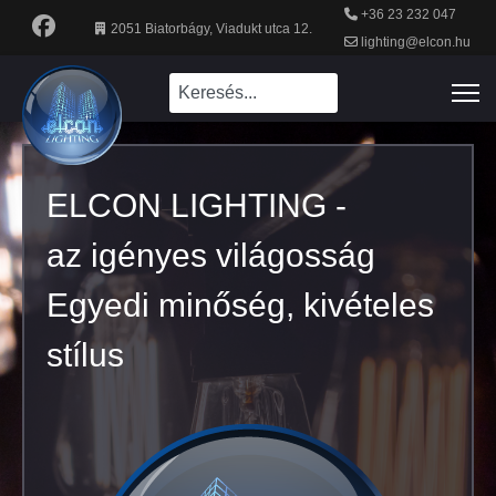
+36 23 232 047
2051 Biatorbágy, Viadukt utca 12.
lighting@elcon.hu
ELCON LIGHTING -
az igényes világosság
Egyedi minőség, kivételes
stílus