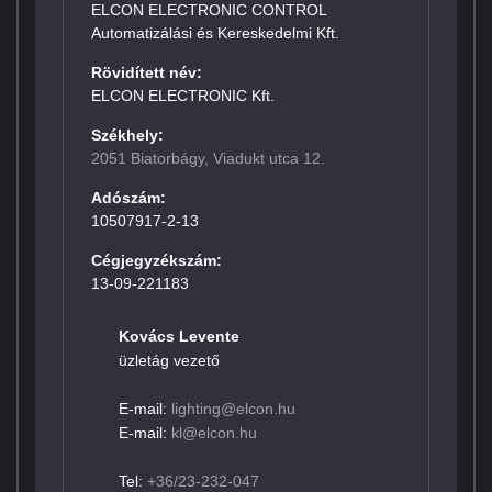
ELCON ELECTRONIC CONTROL
Automatizálási és Kereskedelmi Kft.
Rövidített név:
ELCON ELECTRONIC Kft.
Székhely:
2051 Biatorbágy, Viadukt utca 12.
Adószám:
10507917-2-13
Cégjegyzékszám:
13-09-221183
Kovács Levente
üzletág vezető
E-mail:
lighting@elcon.hu
E-mail:
kl@elcon.hu
Tel:
+36/23-232-047