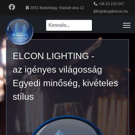
+36 23 232 047
2051 Biatorbágy, Viadukt utca 12.
lighting@elcon.hu
ELCON LIGHTING -
ELCON LIGHTING -
az igényes világosság
az igényes világosság
Egyedi minőség, kivételes
Egyedi minőség, kivételes
stílus
stílus