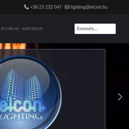
+36 23 232 047
lighting@elcon.hu
ELCON.HU
KAPCSOLAT