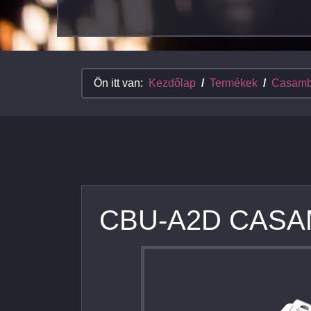
Ön itt van:
Kezdőlap
Termékek
Casamb
CBU-A2D CASA