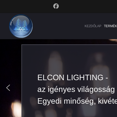
KEZDŐLAP
TERMÉK
ELCON LIGHTING -
ELCON LIGHTING -
az igényes világosság
az igényes világosság
Egyedi minőség, kivéte
Egyedi minőség, kivéte