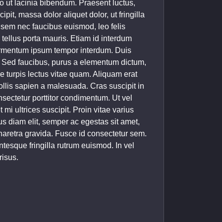
leo ut lacinia bibendum. Praesent luctus,
ipit, massa dolor aliquet dolor, ut fringilla
 sem nec faucibus euismod, leo felis
 tellus porta mauris. Etiam id interdum
fermentum ipsum tempor interdum. Duis
a. Sed faucibus, purus a elementum dictum,
re turpis lectus vitae quam. Aliquam erat
ollis sapien a malesuada. Cras suscipit in
nsectetur porttitor condimentum. Ut vel
 mi ultrices suscipit. Proin vitae varius
us diam elit, semper ac egestas sit amet,
haretra gravida. Fusce id consectetur sem.
ntesque fringilla rutrum euismod. In vel
risus.