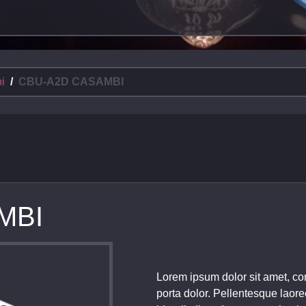
i
CBU-A2D CASAMBI
MBI
Lorem ipsum dolor sit amet, con
porta dolor. Pellentesque laore