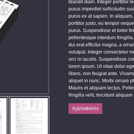
blandit diam. Integer porttitor 
purus imperdiet sollicitudin susc
purus ex at sapien. In aliquam,
porttitor justo, eu tempor neque
purus. Suspendisse et tortor 
pellentesque interdum fringill
dui erat efficitur magna, a orna
volutpat. Integer consectetur m
orci in iaculis. Suspendisse co
lorem ipsum. Ut vitae dolor eget
libero, non feugiat ante. Vivam
aliquet in nunc. Morbi ornare p
Mauris et aliquam lectus. Pelle
fringilla velit, tincidunt aliquam 
Ajánlatkérés