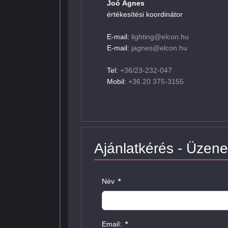
Joó Ágnes
értékesítési koordinátor
E-mail:
lighting@elcon.hu
E-mail:
jagnes@elcon.hu
Tel:
+36/23-232-047
Mobil:
+36 20 375-3155
Ajánlatkérés - Üzene
Név
*
Email:
*