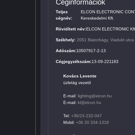
Céginformációk
Teljes
ELCON ELECTRONIC CONTRO
cégnév:
Kereskedelmi Kft.
Rövidített név:
ELCON ELECTRONIC Kft
Székhely:
2051 Biatorbágy, Viadukt utca
Adószám:
10507917-2-13
Cégjegyzékszám:
13-09-221183
Kovács Levente
üzletág vezető
E-mail:
lighting@elcon.hu
E-mail:
kl@elcon.hu
Tel:
+36/23-232-047
Mobil:
+36 20 334-1318