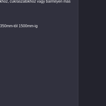
ókhoz, cukrászatokhoz vagy bármilyen más
ó:350mm-tól 1500mm-ig