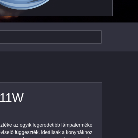
 11W
ztéke az egyik legeredetibb lámpaterméke
pviselő függeszték. Ideálisak a konyhákhoz