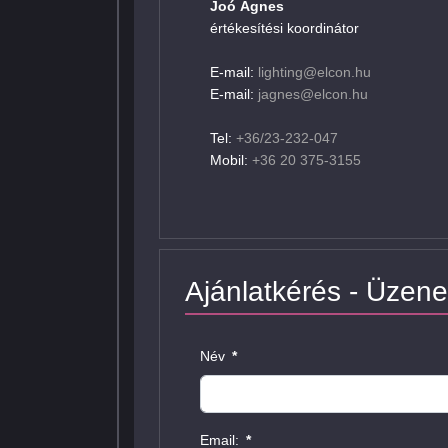
Joó Ágnes
értékesítési koordinátor
E-mail:
lighting@elcon.hu
E-mail:
jagnes@elcon.hu
Tel:
+36/23-232-047
Mobil:
+36 20 375-3155
Ajánlatkérés - Üzene
Név
*
Email:
*