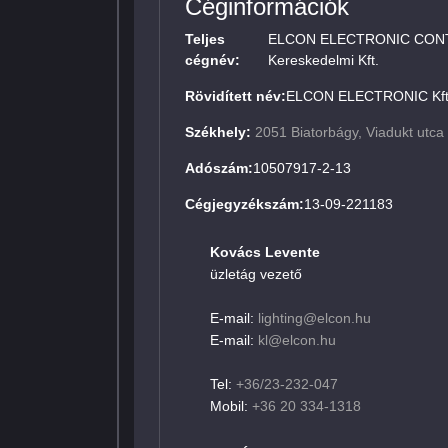
Céginformációk
Teljes
ELCON ELECTRONIC CONTRO
cégnév:
Kereskedelmi Kft.
Rövidített név:
ELCON ELECTRONIC Kft
Székhely:
2051 Biatorbágy, Viadukt utca
Adószám:
10507917-2-13
Cégjegyzékszám:
13-09-221183
Kovács Levente
üzletág vezető
E-mail:
lighting@elcon.hu
E-mail:
kl@elcon.hu
Tel:
+36/23-232-047
Mobil:
+36 20 334-1318