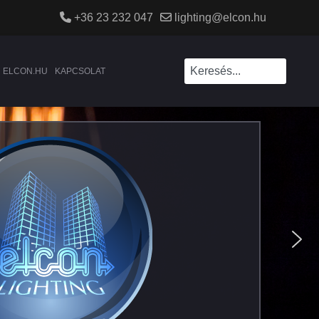
+36 23 232 047
lighting@elcon.hu
ELCON.HU
KAPCSOLAT