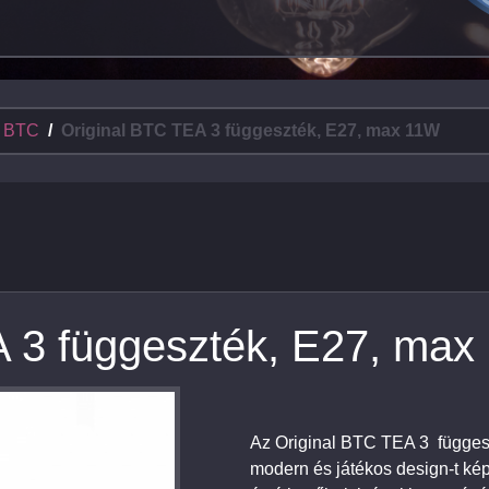
l BTC
Original BTC TEA 3 függeszték, E27, max 11W
A 3 függeszték, E27, max
Az Original BTC TEA 3 függes
modern és játékos design-t ké