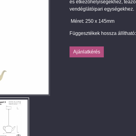
és étkezőhelyiségekhez, teáz
vendéglátóipari egységekhez.
Méret: 250 x 145mm
Függesztékek hossza állíthat
Ajánlatkérés