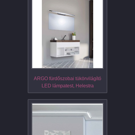
ARGO fürdőszobai tükörvilágító
LED lámpatest, Helestra