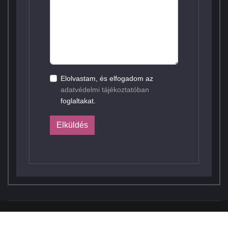
Elolvastam, és elfogadom az
adatvédelmi tájékoztatóban
foglaltakat.
Elküldés
© 2026 Elcon Electronic Kft. Webdesign by
FRIK