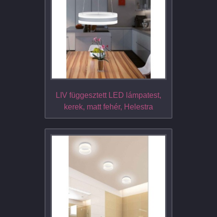
LIV függesztett LED lámpatest,
kerek, matt fehér, Helestra