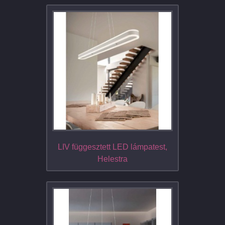
LIV függesztett LED lámpatest,
Helestra