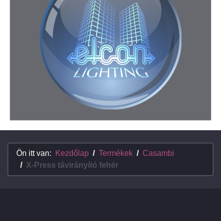
Ön itt van:
Kezdőlap
Termékek
Casambi
X-Press távirányító fehér