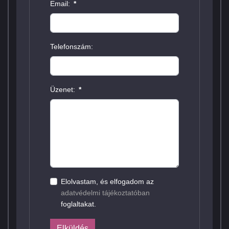
Email:
*
Telefonszám:
Üzenet:
*
Elolvastam, és elfogadom az
adatvédelmi tájékoztatóban
foglaltakat.
Elküldés