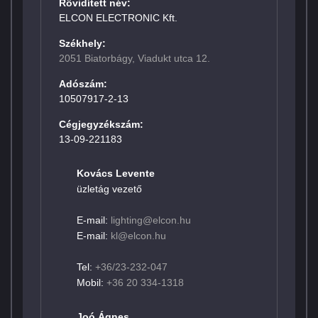
Rövidített név:
ELCON ELECTRONIC Kft.
Székhely:
2051 Biatorbágy, Viadukt utca 12.
Adószám:
10507917-2-13
Cégjegyzékszám:
13-09-221183
Kovács Levente
üzletág vezető
E-mail:
lighting@elcon.hu
E-mail:
kl@elcon.hu
Tel:
+36/23-232-047
Mobil:
+36 20 334-1318
Joó Ágnes