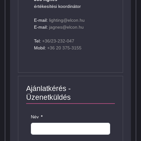
értékesítési koordinátor
E-mail:
lighting@elcon.hu
E-mail:
jagnes@elcon.hu
Tel:
+36/23-232-047
Mobil:
+36 20 375-3155
Ajánlatkérés -
Üzenetküldés
Név
*