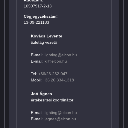
Adószám:
10507917-2-13
Cégjegyzékszám:
13-09-221183
Kovács Levente
üzletág vezető
E-mail:
lighting@elcon.hu
E-mail:
kl@elcon.hu
Tel:
+36/23-232-047
Mobil:
+36 20 334-1318
Joó Ágnes
értékesítési koordinátor
E-mail:
lighting@elcon.hu
E-mail:
jagnes@elcon.hu