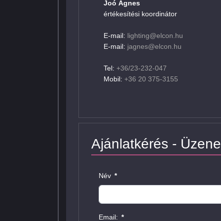
Joó Ágnes
értékesítési koordinátor
E-mail:
lighting@elcon.hu
E-mail:
jagnes@elcon.hu
Tel:
+36/23-232-047
Mobil:
+36 20 375-3155
Ajánlatkérés - Üzene
Név
*
Email:
*