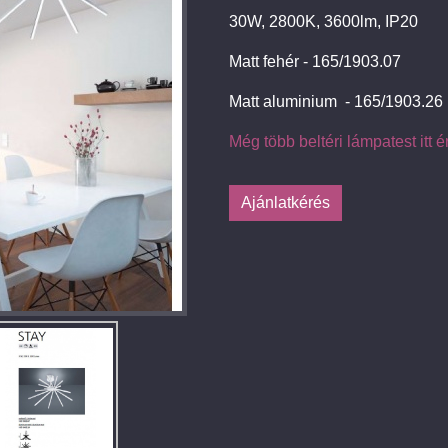
30W, 2800K, 3600lm, IP20
Matt fehér - 165/1903.07
Matt aluminium - 165/1903.26
Még több beltéri lámpatest itt é
Ajánlatkérés