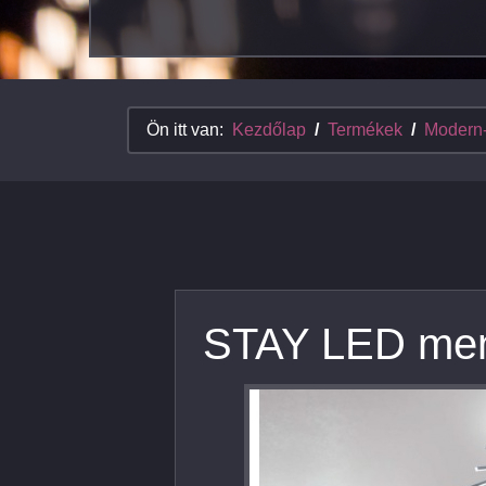
Ön itt van:
Kezdőlap
Termékek
Modern
STAY LED menn