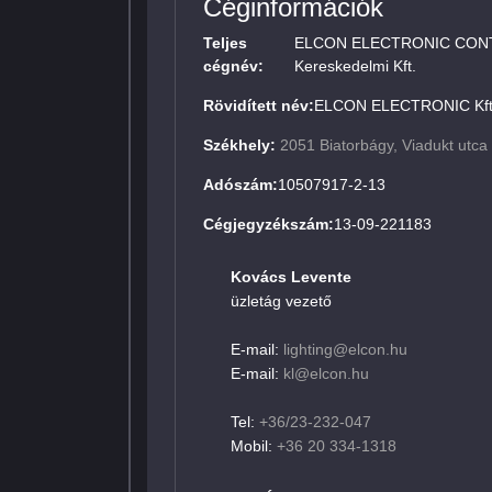
Céginformációk
Teljes
ELCON ELECTRONIC CONTRO
cégnév:
Kereskedelmi Kft.
Rövidített név:
ELCON ELECTRONIC Kft
Székhely:
2051 Biatorbágy, Viadukt utca
Adószám:
10507917-2-13
Cégjegyzékszám:
13-09-221183
Kovács Levente
üzletág vezető
E-mail:
lighting@elcon.hu
E-mail:
kl@elcon.hu
Tel:
+36/23-232-047
Mobil:
+36 20 334-1318