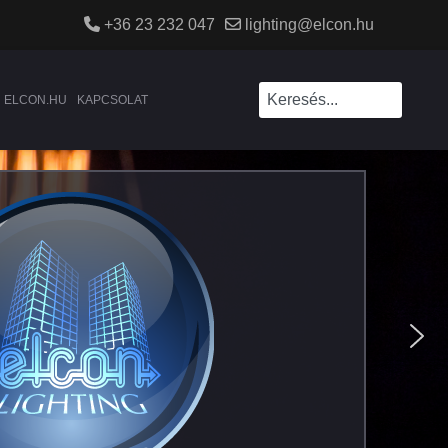
+36 23 232 047
lighting@elcon.hu
ELCON.HU
KAPCSOLAT