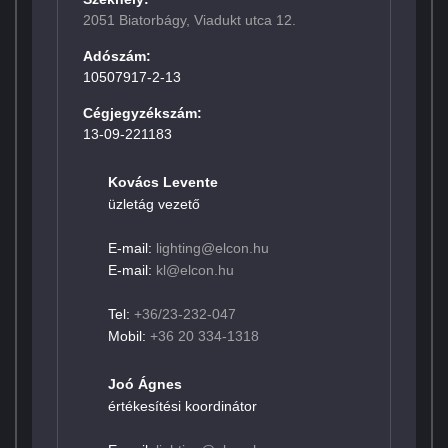
2051 Biatorbágy, Viadukt utca 12.
Adószám:
10507917-2-13
Cégjegyzékszám:
13-09-221183
Kovács Levente
üzletág vezető
E-mail:
lighting@elcon.hu
E-mail:
kl@elcon.hu
Tel:
+36/23-232-047
Mobil:
+36 20 334-1318
Joó Ágnes
értékesítési koordinátor