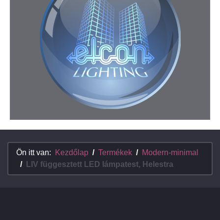
Ön itt van:
Kezdőlap
Termékek
Modern-minimal
LIV függesztett LED lámpatest, Helestra