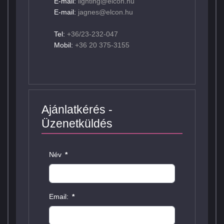
E-mail:
lighting@elcon.hu
E-mail:
jagnes@elcon.hu
Tel:
+36/23-232-047
Mobil:
+36 20 375-3155
Ajánlatkérés -
Üzenetküldés
Név
*
Email:
*